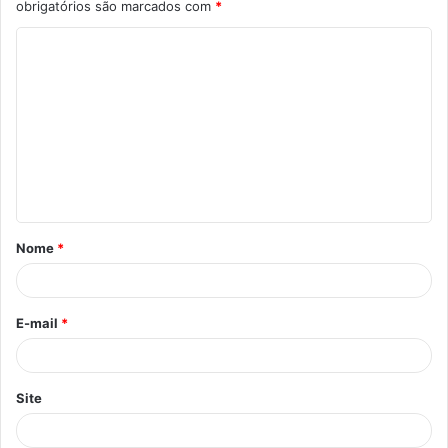
obrigatórios são marcados com
*
C
o
m
e
n
t
á
Nome
*
r
i
o
E-mail
*
*
Site