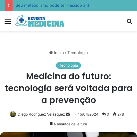
Seu metabolismo pode ter nascido antes de você: Lucas Peralles apresenta a epigenética nutricional transgeracional
Menu
P
p
Início
/
Tecnologia
Tecnologia
Medicina do futuro:
tecnologia será voltada para
a prevenção
Mande
Diego Rodríguez Velázquez
15/04/2024
0
278
um
4 minutos de leitura
e-
mail