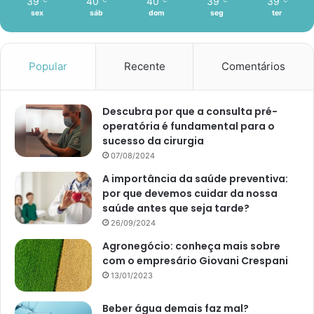
39
40
40
39
39
℃
℃
℃
℃
℃
sex
sáb
dom
seg
ter
Popular
Recente
Comentários
Descubra por que a consulta pré-
operatória é fundamental para o
sucesso da cirurgia
07/08/2024
A importância da saúde preventiva:
por que devemos cuidar da nossa
saúde antes que seja tarde?
26/09/2024
Agronegócio: conheça mais sobre
com o empresário Giovani Crespani
13/01/2023
Beber água demais faz mal?