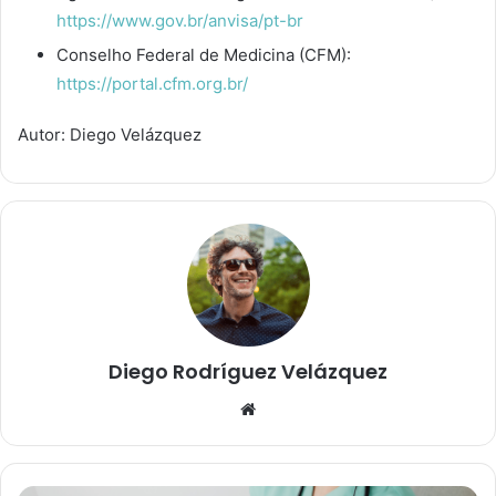
https://www.gov.br/anvisa/pt-br
Conselho Federal de Medicina (CFM):
https://portal.cfm.org.br/
Autor: Diego Velázquez
Diego Rodríguez Velázquez
W
e
b
s