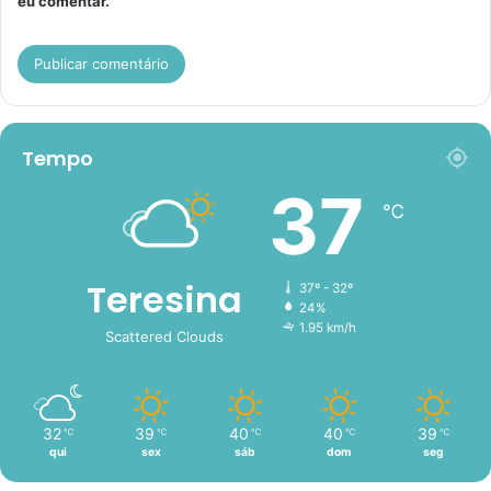
eu comentar.
Tempo
37
℃
Teresina
37º - 32º
24%
1.95 km/h
Scattered Clouds
32
39
40
40
39
℃
℃
℃
℃
℃
qui
sex
sáb
dom
seg