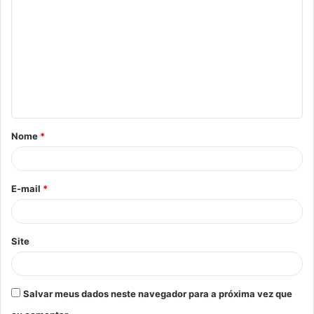
o
m
e
n
t
á
Nome
*
r
i
o
E-mail
*
*
Site
Salvar meus dados neste navegador para a próxima vez que