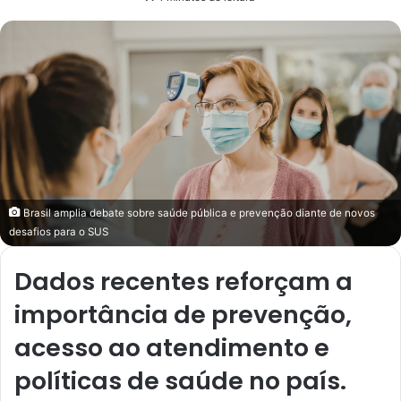
e-
mail
Brasil amplia debate sobre saúde pública e prevenção diante de novos
desafios para o SUS
Dados recentes reforçam a
importância de prevenção,
acesso ao atendimento e
políticas de saúde no país.