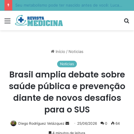
Mão de obra rural: os riscos trabalhistas e tributários da informalidade
Menu
P
p
Início
/
Noticias
Noticias
Brasil amplia debate sobre
saúde pública e prevenção
diante de novos desafios
para o SUS
Diego Rodríguez Velázquez
Mande
25/06/2026
0
64
um
4 minutos de leitura