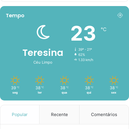
Tempo
23
℃
Teresina
39º - 21º
62%
1.33 km/h
Céu Limpo
39
38
38
38
38
℃
℃
℃
℃
℃
seg
ter
qua
qui
sex
Popular
Recente
Comentários