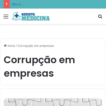
Seu metabolismo pode ter nascido antes de você: Lucas Peralles apresenta a epigenética nutricional transgeracional
Menu
P
p
Início
/
Corrupção em empresas
Corrupção em
empresas