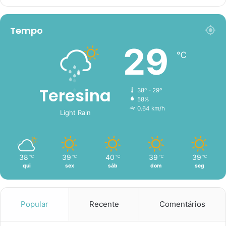
Tempo
29
℃
Teresina
38º - 29º
58%
0.64 km/h
Light Rain
38
39
40
39
39
℃
℃
℃
℃
℃
qui
sex
sáb
dom
seg
Popular
Recente
Comentários