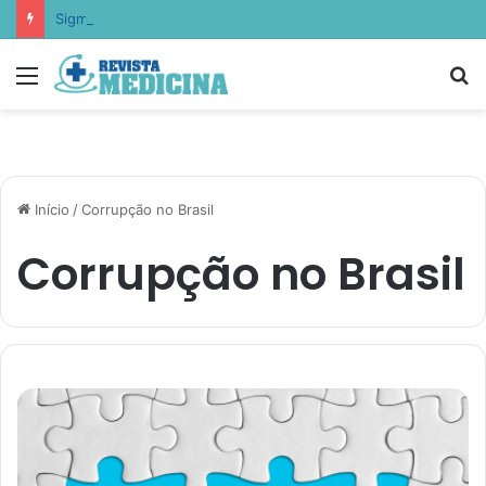
Sigma Educação aponta como escolas estão ensinando empatia, resiliência e autocontrole
Menu
P
p
Início
/
Corrupção no Brasil
Corrupção no Brasil