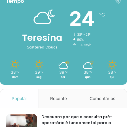
Tempo
24
℃
Teresina
38º - 21º
50%
1.14 km/h
Scattered Clouds
38
39
39
38
38
℃
℃
℃
℃
℃
dom
seg
ter
qua
qui
Popular
Recente
Comentários
Descubra por que a consulta pré-
operatória é fundamental para o