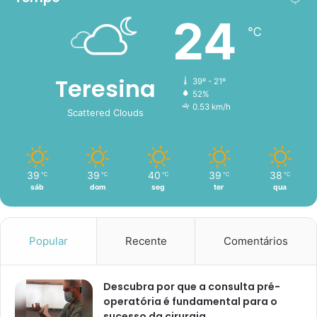
24
℃
Teresina
39º - 21º
52%
0.53 km/h
Scattered Clouds
39
39
40
39
38
℃
℃
℃
℃
℃
sáb
dom
seg
ter
qua
Popular
Recente
Comentários
Descubra por que a consulta pré-
operatória é fundamental para o
sucesso da cirurgia