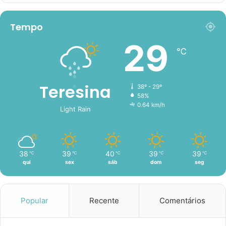
Tempo
29
℃
Teresina
38º - 29º
58%
0.64 km/h
Light Rain
38
39
40
39
39
℃
℃
℃
℃
℃
qui
sex
sáb
dom
seg
Popular
Recente
Comentários