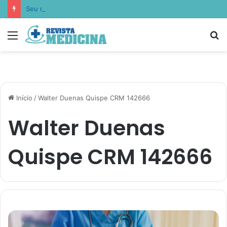
Seu metabolismo pode ter nascido antes de você: Lucas Peralles apresenta a epigenética nutricional transgeracional
Menu
P
p
Início
/
Walter Duenas Quispe CRM 142666
Walter Duenas
Quispe CRM 142666