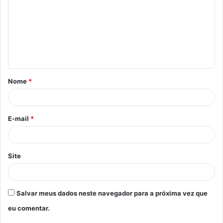
m
e
n
t
á
Nome
*
r
i
o
E-mail
*
*
Site
Salvar meus dados neste navegador para a próxima vez que
eu comentar.