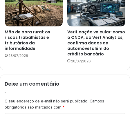
Mão de obra rural: os
Verificação veicular: como
riscos trabalhistas e
o ONDA, da Vert Analytics,
tributários da
confirma dados de
informalidade
automóvel além do
crédito bancário
23/07/2026
20/07/2026
Deixe um comentário
O seu endereço de e-mail não será publicado.
Campos
obrigatórios são marcados com
*
C
o