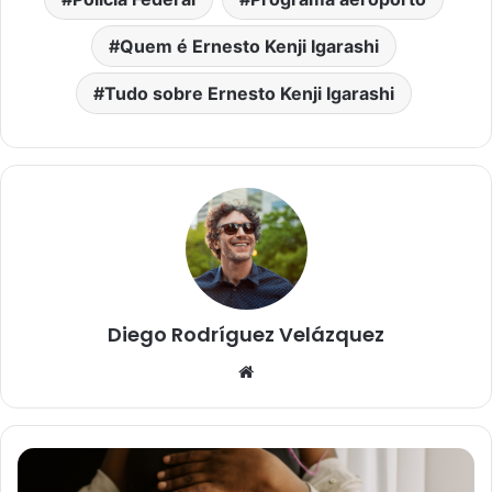
Quem é Ernesto Kenji Igarashi
Tudo sobre Ernesto Kenji Igarashi
Diego Rodríguez Velázquez
W
e
b
s
i