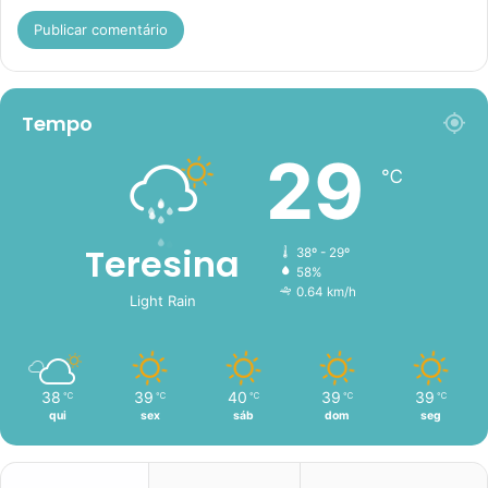
Tempo
29
℃
Teresina
38º - 29º
58%
0.64 km/h
Light Rain
38
39
40
39
39
℃
℃
℃
℃
℃
qui
sex
sáb
dom
seg