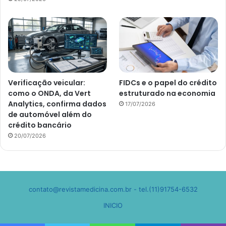
Verificação veicular:
FIDCs e o papel do crédito
como o ONDA, da Vert
estruturado na economia
Analytics, confirma dados
17/07/2026
de automóvel além do
crédito bancário
20/07/2026
contato@revistamedicina.com.br
- tel.(11)91754-6532
INICIO