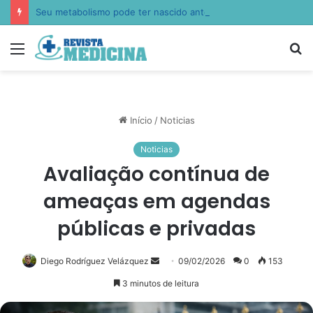
Seu metabolismo pode ter nascido antes de você: Lucas Peralles apresenta a epigenética nutricional transgeracional
Menu
P
p
Início
/
Noticias
Noticias
Avaliação contínua de
ameaças em agendas
públicas e privadas
Diego Rodríguez Velázquez
Mande
09/02/2026
0
153
um
3 minutos de leitura
e-
mail