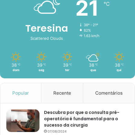
21
℃
Teresina
38º - 21º
82%
1.63 km/h
Scattered Clouds
38
39
39
38
38
℃
℃
℃
℃
℃
dom
seg
ter
qua
qui
Popular
Recente
Comentários
Descubra por que a consulta pré-
operatória é fundamental para o
sucesso da cirurgia
07/08/2024