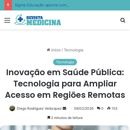
Sigma Educação aponta como escolas estão ensinando empatia, resiliência e autocontrole
Menu
P
p
Início
/
Tecnologia
Tecnologia
Inovação em Saúde Pública:
Tecnologia para Ampliar
Acesso em Regiões Remotas
Diego Rodríguez Velázquez
Mande
06/02/2026
0
153
um
2 minutos de leitura
e-
mail