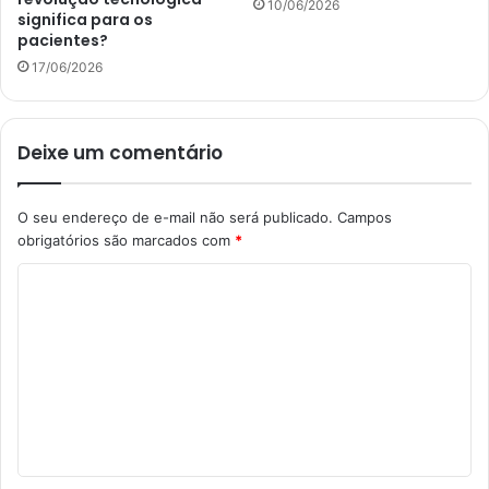
10/06/2026
significa para os
pacientes?
17/06/2026
Deixe um comentário
O seu endereço de e-mail não será publicado.
Campos
obrigatórios são marcados com
*
C
o
m
e
n
t
á