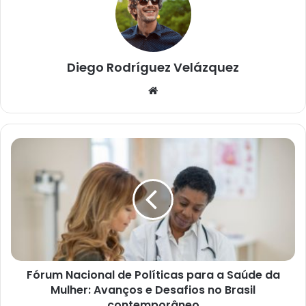
Diego Rodríguez Velázquez
W
e
b
s
i
t
e
Fórum Nacional de Políticas para a Saúde da
Mulher: Avanços e Desafios no Brasil
contemporâneo