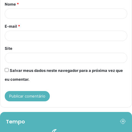
Nome
*
r
i
o
E-mail
*
*
Site
Salvar meus dados neste navegador para a próxima vez que
eu comentar.
Tempo