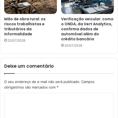
Mão de obra rural: os
Verificação veicular: como
riscos trabalhistas e
o ONDA, da Vert Analytics,
tributários da
confirma dados de
informalidade
automóvel além do
crédito bancário
23/07/2026
20/07/2026
Deixe um comentário
O seu endereço de e-mail não será publicado.
Campos
obrigatórios são marcados com
*
C
o
m