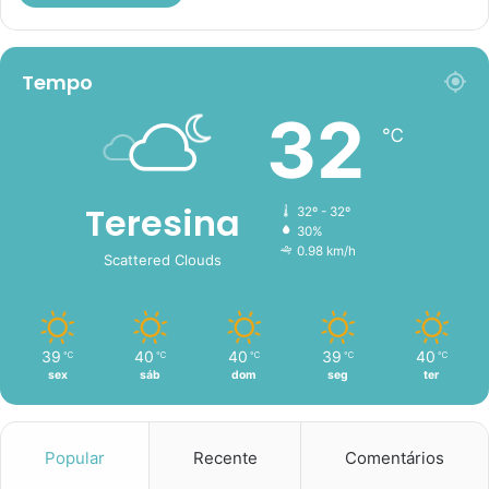
Tempo
32
℃
Teresina
32º - 32º
30%
0.98 km/h
Scattered Clouds
39
40
40
39
40
℃
℃
℃
℃
℃
sex
sáb
dom
seg
ter
Popular
Recente
Comentários