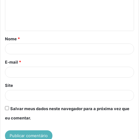
e
n
t
á
Nome
*
r
i
o
E-mail
*
*
Site
Salvar meus dados neste navegador para a próxima vez que
eu comentar.