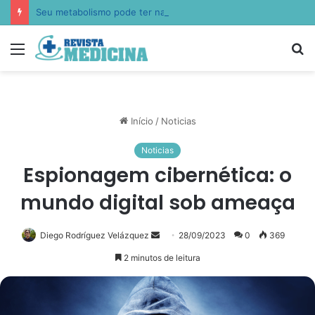
Seu metabolismo pode ter nascido antes de você: Lucas Peralles apresenta a epigenética nutricional transgeracional
Menu
P
p
Início
/
Noticias
Noticias
Espionagem cibernética: o
mundo digital sob ameaça
Mande
Diego Rodríguez Velázquez
28/09/2023
0
369
um
2 minutos de leitura
e-
mail