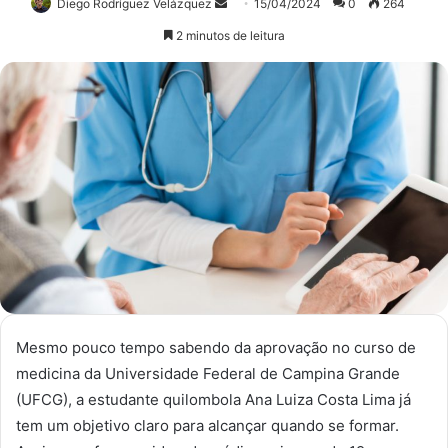
Mande
Diego Rodríguez Velázquez
15/04/2024
0
264
um
2 minutos de leitura
e-
mail
Mesmo pouco tempo sabendo da aprovação no curso de
medicina da Universidade Federal de Campina Grande
(UFCG), a estudante quilombola Ana Luiza Costa Lima já
tem um objetivo claro para alcançar quando se formar.