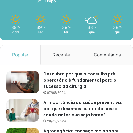
Céu Limpo
38
39
39
38
38
℃
℃
℃
℃
℃
dom
seg
ter
qua
qui
Popular
Recente
Comentários
Descubra por que a consulta pré-
operatória é fundamental para o
sucesso da cirurgia
07/08/2024
A importância da saúde preventiva:
por que devemos cuidar da nossa
saúde antes que seja tarde?
26/09/2024
Agronegócio: conheça mais sobre