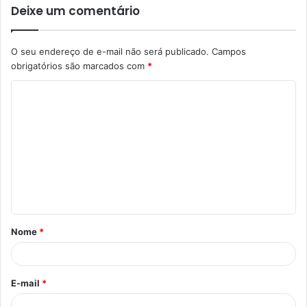
Deixe um comentário
O seu endereço de e-mail não será publicado.
Campos
obrigatórios são marcados com
*
C
o
m
e
n
t
á
Nome
*
r
i
o
E-mail
*
*