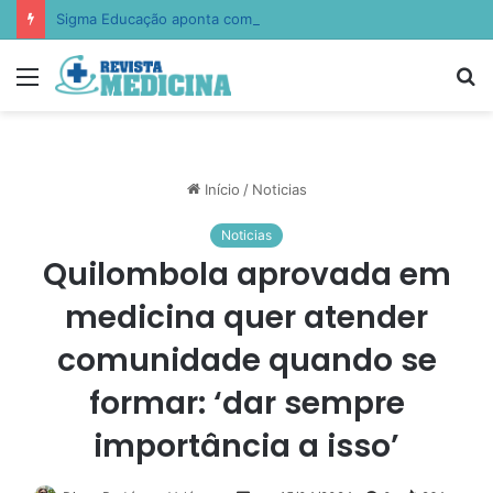
Sigma Educação aponta como escolas estão ensinando empatia, resiliência e autocontrole
Menu
P
p
Início
/
Noticias
Noticias
Quilombola aprovada em
medicina quer atender
comunidade quando se
formar: ‘dar sempre
importância a isso’