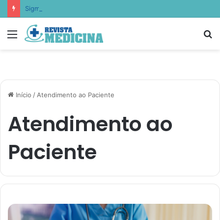
Sigma Educação aponta como escolas estão ensinando empatia, resiliência e autocontrole
Menu
P
p
Início
/
Atendimento ao Paciente
Atendimento ao
Paciente