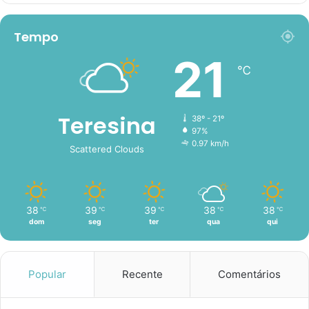
Tempo
21
℃
Teresina
38º - 21º
97%
0.97 km/h
Scattered Clouds
38
39
39
38
38
℃
℃
℃
℃
℃
dom
seg
ter
qua
qui
Popular
Recente
Comentários