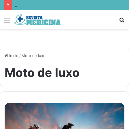
Sigma Educação aponta como escolas estão ensinando empatia, resiliência e autocontrole
Menu
P
p
Início
/
Moto de luxo
Moto de luxo