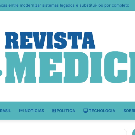
Educação aponta como escolas estão ensinando empatia, resiliência e 
RASIL
NOTICIAS
POLITICA
TECNOLOGIA
SOBR