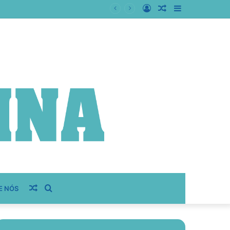
Entrar
Artigo
Barra
autocontrole
aleatório
Lateral
Artigo
Procurar
E NÓS
aleatório
por