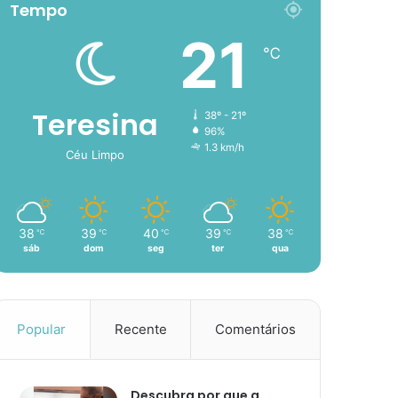
Tempo
21
℃
Teresina
38º - 21º
96%
1.3 km/h
Céu Limpo
38
39
40
39
38
℃
℃
℃
℃
℃
sáb
dom
seg
ter
qua
Popular
Recente
Comentários
Descubra por que a