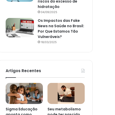
riscos do excesso de
hidratação
04/09/2025
Os Impactos das Fake
News na Saúde no Brasil:
Por Que Estamos Tão
Vulneráveis?
18/03/2025
Artigos Recentes
Sigma Educação
Seu metabolismo
aponta como
pode ter nascido