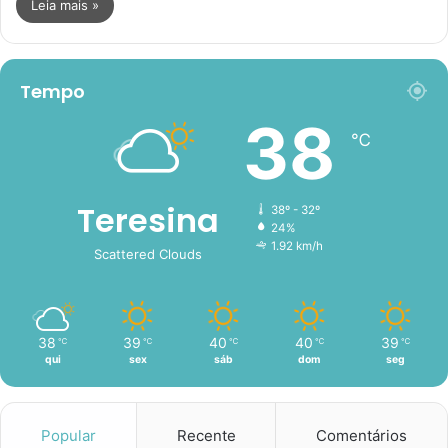
Leia mais »
Tempo
38
℃
Teresina
38º - 32º
24%
1.92 km/h
Scattered Clouds
38
39
40
40
39
℃
℃
℃
℃
℃
qui
sex
sáb
dom
seg
Popular
Recente
Comentários