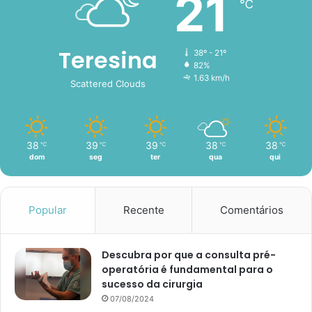
21
℃
Teresina
38º - 21º
82%
1.63 km/h
Scattered Clouds
38
39
39
38
38
℃
℃
℃
℃
℃
dom
seg
ter
qua
qui
Popular
Recente
Comentários
Descubra por que a consulta pré-
operatória é fundamental para o
sucesso da cirurgia
07/08/2024