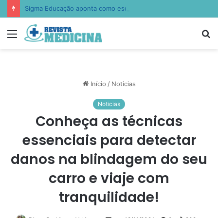
Sigma Educação aponta como escolas estão ensinando empatia, resiliência e autocontrole
Menu
P
p
Início
/
Noticias
Noticias
Conheça as técnicas
essenciais para detectar
danos na blindagem do seu
carro e viaje com
tranquilidade!