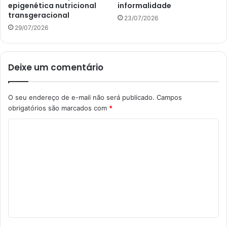
epigenética nutricional
informalidade
transgeracional
23/07/2026
29/07/2026
Deixe um comentário
O seu endereço de e-mail não será publicado.
Campos
obrigatórios são marcados com
*
C
o
m
e
n
t
á