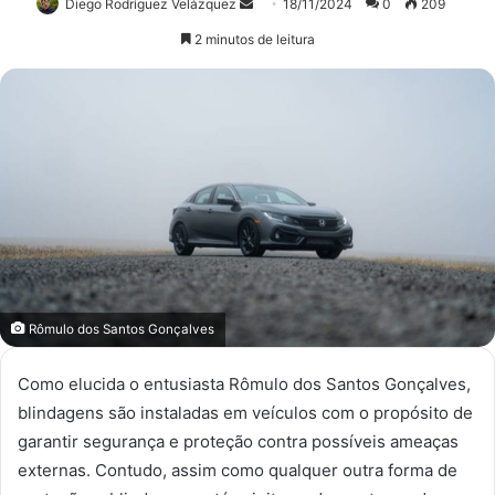
Mande
Diego Rodríguez Velázquez
18/11/2024
0
209
um
2 minutos de leitura
e-
mail
Rômulo dos Santos Gonçalves
Como elucida o entusiasta Rômulo dos Santos Gonçalves,
blindagens são instaladas em veículos com o propósito de
garantir segurança e proteção contra possíveis ameaças
externas. Contudo, assim como qualquer outra forma de