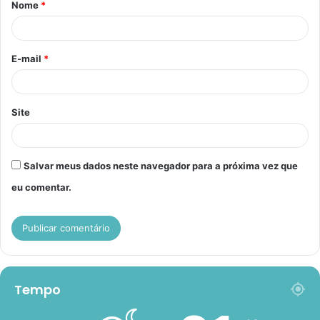
Nome
*
r
i
o
E-mail
*
*
Site
Salvar meus dados neste navegador para a próxima vez que
eu comentar.
Tempo