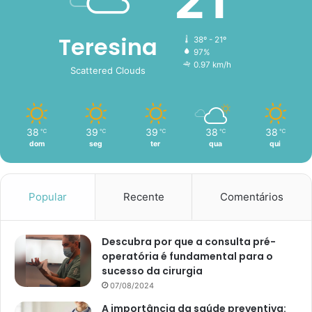
21
Teresina
38º - 21º
97%
0.97 km/h
Scattered Clouds
38
39
39
38
38
℃
℃
℃
℃
℃
dom
seg
ter
qua
qui
Popular
Recente
Comentários
Descubra por que a consulta pré-
operatória é fundamental para o
sucesso da cirurgia
07/08/2024
A importância da saúde preventiva: