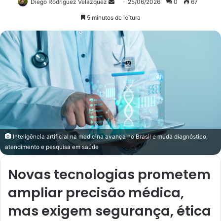
Diego Rodríguez Velázquez
Mande
25/06/2026
0
67
um
5 minutos de leitura
e-
mail
Inteligência artificial na medicina avança no Brasil e muda diagnóstico,
atendimento e pesquisa em saúde
Novas tecnologias prometem
ampliar precisão médica,
mas exigem segurança, ética