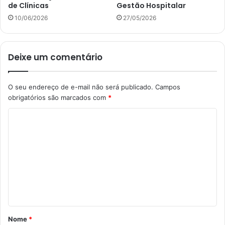
de Clínicas
Gestão Hospitalar
10/06/2026
27/05/2026
Deixe um comentário
O seu endereço de e-mail não será publicado.
Campos
obrigatórios são marcados com
*
C
o
m
e
n
t
á
Nome
*
r