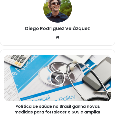
Diego Rodríguez Velázquez
W
e
b
s
i
t
e
Política de saúde no Brasil ganha novas
medidas para fortalecer o SUS e ampliar