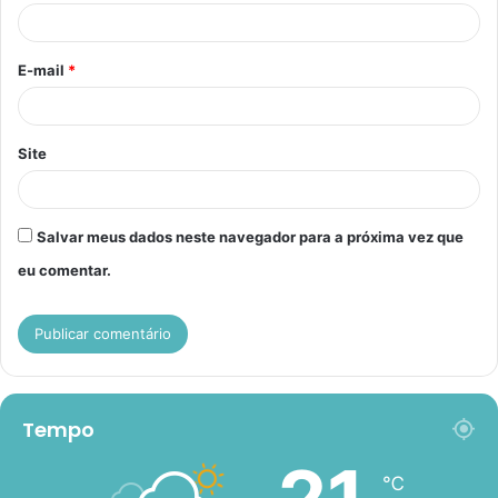
i
o
E-mail
*
*
Site
Salvar meus dados neste navegador para a próxima vez que
eu comentar.
Tempo
℃