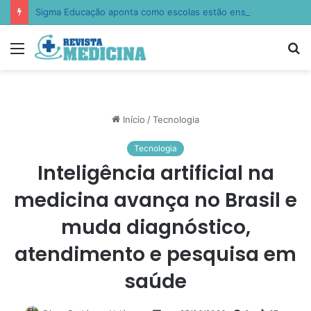
Sigma Educação aponta como escolas estão ensinando empatia, resiliência e autocontrole
Menu
P
p
Início
/
Tecnologia
Tecnologia
Inteligência artificial na
medicina avança no Brasil e
muda diagnóstico,
atendimento e pesquisa em
saúde