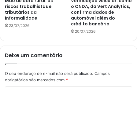
Mão de obra rural: os
Verificação veicular: como
riscos trabalhistas e
o ONDA, da Vert Analytics,
tributários da
confirma dados de
informalidade
automóvel além do
crédito bancário
23/07/2026
20/07/2026
Deixe um comentário
O seu endereço de e-mail não será publicado.
Campos
obrigatórios são marcados com
*
C
o
m
e
n
t