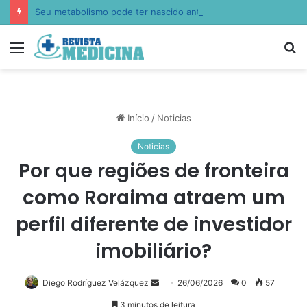
Seu metabolismo pode ter nascido antes de você: Lucas Peralles apresenta a epigenética nutricional transgeracional
Menu
P
p
Início
/
Noticias
Noticias
Por que regiões de fronteira
como Roraima atraem um
perfil diferente de investidor
imobiliário?
Diego Rodríguez Velázquez
Mande
26/06/2026
0
57
um
3 minutos de leitura