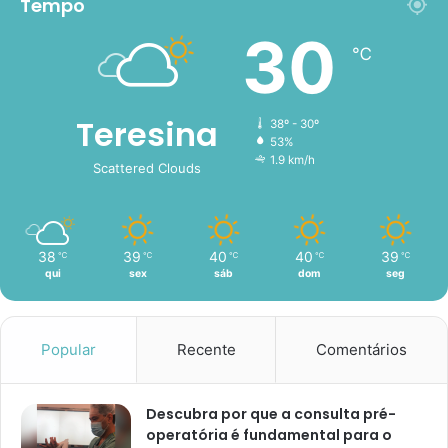
Tempo
30
℃
Teresina
38º - 30º
53%
1.9 km/h
Scattered Clouds
38
39
40
40
39
℃
℃
℃
℃
℃
qui
sex
sáb
dom
seg
Popular
Recente
Comentários
Descubra por que a consulta pré-
operatória é fundamental para o