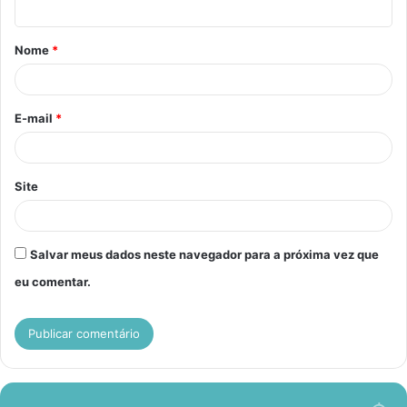
á
Nome
*
r
i
o
E-mail
*
*
Site
Salvar meus dados neste navegador para a próxima vez que
eu comentar.