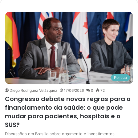
s
i
t
e
Politica
Diego Rodríguez Velázquez
17/06/2026
0
72
Congresso debate novas regras para o
financiamento da saúde: o que pode
mudar para pacientes, hospitais e o
SUS?
Discussões em Brasília sobre orçamento e investimentos