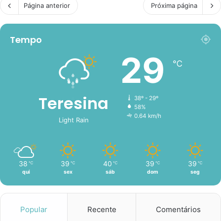
Página anterior
Próxima página
Tempo
29
℃
Teresina
38º - 29º
58%
0.64 km/h
Light Rain
38
39
40
39
39
℃
℃
℃
℃
℃
qui
sex
sáb
dom
seg
Popular
Recente
Comentários