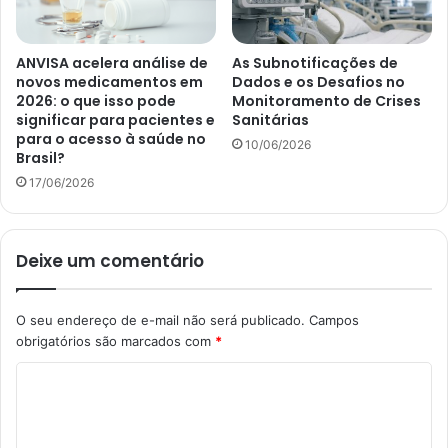
ANVISA acelera análise de
As Subnotificações de
novos medicamentos em
Dados e os Desafios no
2026: o que isso pode
Monitoramento de Crises
significar para pacientes e
Sanitárias
para o acesso à saúde no
10/06/2026
Brasil?
17/06/2026
Deixe um comentário
O seu endereço de e-mail não será publicado.
Campos
obrigatórios são marcados com
*
C
o
m