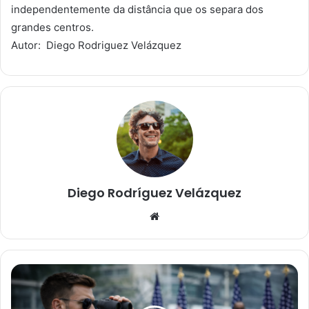
independentemente da distância que os separa dos
grandes centros.
Autor: Diego Rodriguez Velázquez
Diego Rodríguez Velázquez
W
e
b
s
i
t