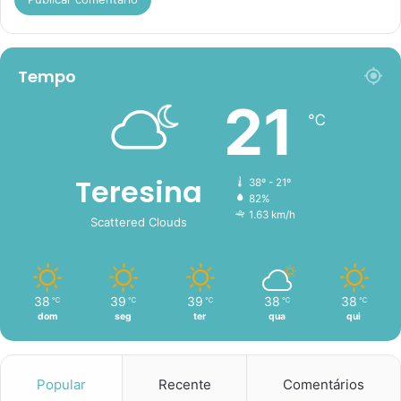
Tempo
21
℃
Teresina
38º - 21º
82%
1.63 km/h
Scattered Clouds
38
39
39
38
38
℃
℃
℃
℃
℃
dom
seg
ter
qua
qui
Popular
Recente
Comentários