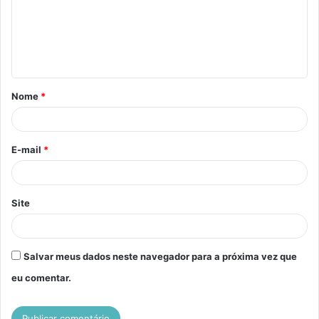
e
n
t
á
Nome
*
r
i
o
E-mail
*
*
Site
Salvar meus dados neste navegador para a próxima vez que
eu comentar.