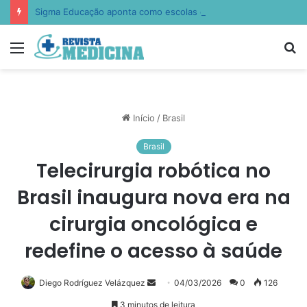
Sigma Educação aponta como escolas estão ensinando empatia, resiliência e autocontrole
Menu
P
p
Início
/
Brasil
Brasil
Telecirurgia robótica no
Brasil inaugura nova era na
cirurgia oncológica e
redefine o acesso à saúde
Diego Rodríguez Velázquez
Mande
04/03/2026
0
126
um
3 minutos de leitura