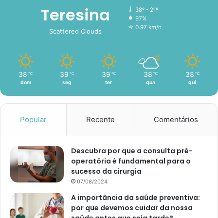
Teresina
38º - 21º
97%
0.97 km/h
Scattered Clouds
38
39
39
38
38
℃
℃
℃
℃
℃
dom
seg
ter
qua
qui
Popular
Recente
Comentários
Descubra por que a consulta pré-
operatória é fundamental para o
sucesso da cirurgia
07/08/2024
A importância da saúde preventiva:
por que devemos cuidar da nossa