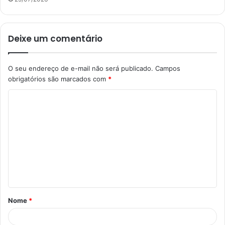
Deixe um comentário
O seu endereço de e-mail não será publicado.
Campos
obrigatórios são marcados com
*
C
o
m
e
n
t
á
Nome
*
r
i