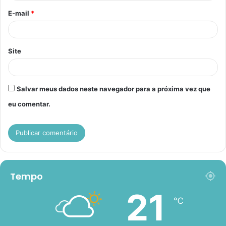
o
E-mail
*
*
Site
Salvar meus dados neste navegador para a próxima vez que
eu comentar.
Tempo
21
℃