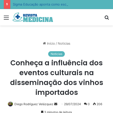
Sigma Educação aponta como escolas estão ensinando empatia, resiliência e autocontrole
Menu
P
p
Início
/
Noticias
Noticias
Conheça a influência dos
eventos culturais na
disseminação dos vinhos
importados
Mande
Diego Rodríguez Velázquez
29/07/2024
0
206
um
3 minutos de leitura