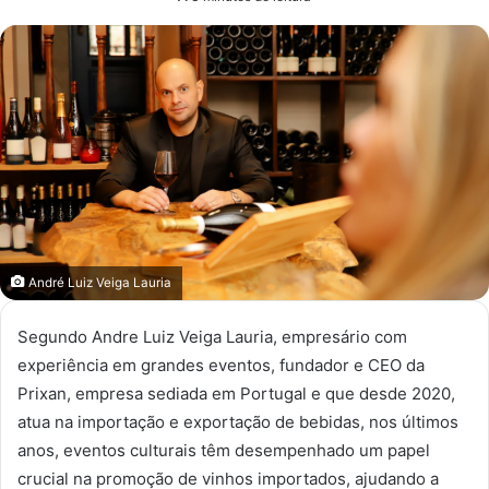
e-
mail
André Luiz Veiga Lauria
Segundo Andre Luiz Veiga Lauria, empresário com
experiência em grandes eventos, fundador e CEO da
Prixan, empresa sediada em Portugal e que desde 2020,
atua na importação e exportação de bebidas, nos últimos
anos, eventos culturais têm desempenhado um papel
crucial na promoção de vinhos importados, ajudando a