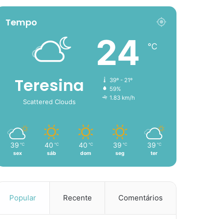
Tempo
24
℃
Teresina
39º - 21º
59%
1.83 km/h
Scattered Clouds
39
40
40
39
39
℃
℃
℃
℃
℃
sex
sáb
dom
seg
ter
Popular
Recente
Comentários