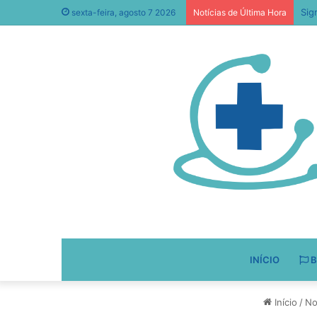
sexta-feira, agosto 7 2026
Notícias de Última Hora
INÍCIO
B
Início
/
No