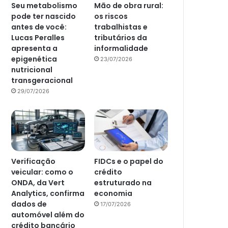
Seu metabolismo
Mão de obra rural:
pode ter nascido
os riscos
antes de você:
trabalhistas e
Lucas Peralles
tributários da
apresenta a
informalidade
epigenética
23/07/2026
nutricional
transgeracional
29/07/2026
Verificação
FIDCs e o papel do
veicular: como o
crédito
ONDA, da Vert
estruturado na
Analytics, confirma
economia
dados de
17/07/2026
automóvel além do
crédito bancário