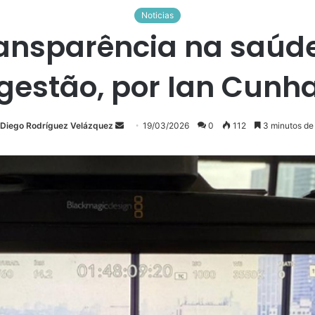
Noticias
ansparência na saúde
gestão, por Ian Cunh
Diego Rodríguez Velázquez
Mande
19/03/2026
0
112
3 minutos de 
um
e-
mail