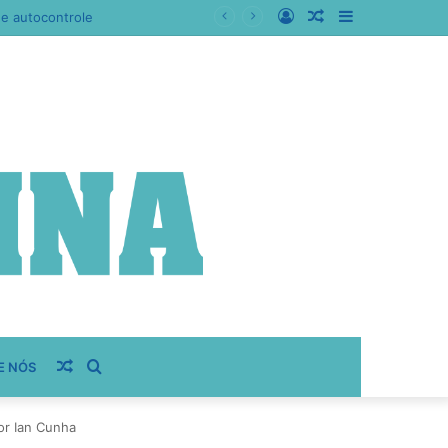
Entrar
Artigo
Barra
Seu metabolismo pode ter nascido antes de você: Lucas Peralles apresenta a epigenética nutricional transgeracional
aleatório
Lateral
Artigo
Procurar
E NÓS
aleatório
por
or Ian Cunha