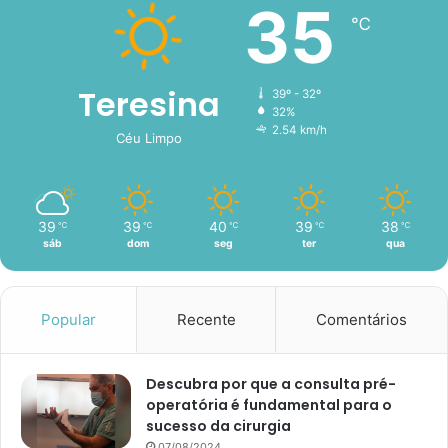
35
℃
Teresina
39º - 32º
32%
2.54 km/h
Céu Limpo
39
39
40
39
38
℃
℃
℃
℃
℃
sáb
dom
seg
ter
qua
Popular
Recente
Comentários
Descubra por que a consulta pré-
operatória é fundamental para o
sucesso da cirurgia
07/08/2024