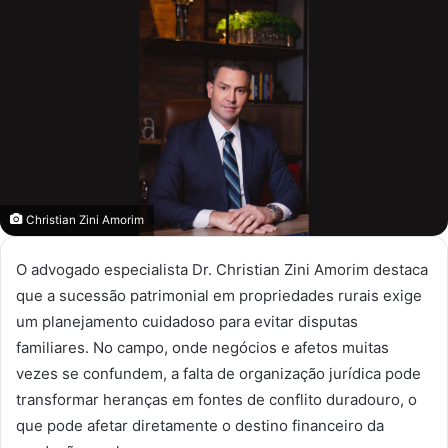
Christian Zini Amorim
O advogado especialista Dr. Christian Zini Amorim destaca
que a sucessão patrimonial em propriedades rurais exige
um planejamento cuidadoso para evitar disputas
familiares. No campo, onde negócios e afetos muitas
vezes se confundem, a falta de organização jurídica pode
transformar heranças em fontes de conflito duradouro, o
que pode afetar diretamente o destino financeiro da