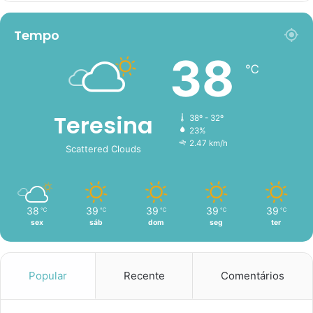
Tempo
38
℃
Teresina
38º - 32º
23%
2.47 km/h
Scattered Clouds
38
39
39
39
39
℃
℃
℃
℃
℃
sex
sáb
dom
seg
ter
Popular
Recente
Comentários