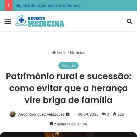
Sigma Educação aponta como escolas estão ensinando empatia, resiliência e autocontrole
Menu
P
p
Início
/
Noticias
Noticias
Patrimônio rural e sucessão:
como evitar que a herança
vire briga de família
Diego Rodríguez Velázquez
Mande
08/04/2025
0
225
um
2 minutos de leitura
e-
mail