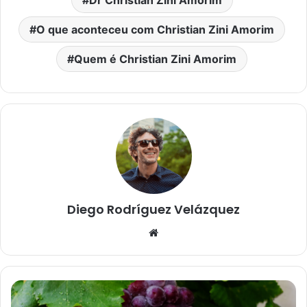
O que aconteceu com Christian Zini Amorim
Quem é Christian Zini Amorim
Diego Rodríguez Velázquez
W
e
b
s
i