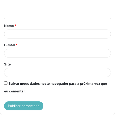
n
t
á
Nome
*
r
i
o
E-mail
*
*
Site
Salvar meus dados neste navegador para a próxima vez que
eu comentar.