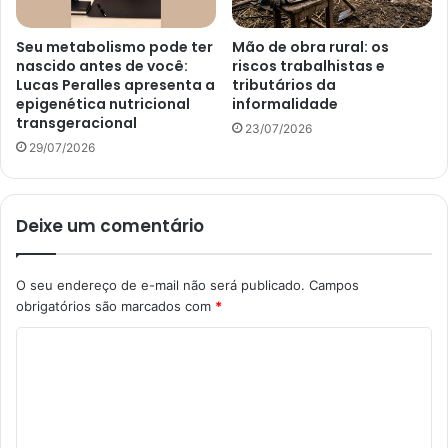
Seu metabolismo pode ter
Mão de obra rural: os
nascido antes de você:
riscos trabalhistas e
Lucas Peralles apresenta a
tributários da
epigenética nutricional
informalidade
transgeracional
23/07/2026
29/07/2026
Deixe um comentário
O seu endereço de e-mail não será publicado.
Campos
obrigatórios são marcados com
*
C
o
m
e