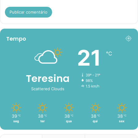
Tempo
21
℃
Teresina
39º - 21º
98%
1.5 km/h
Scattered Clouds
39
38
38
38
38
℃
℃
℃
℃
℃
seg
ter
qua
qui
sex