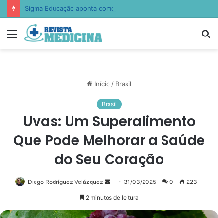
Sigma Educação aponta como escolas estão ensinando empatia, resiliência e autocontrole
Menu
P
p
Início
/
Brasil
Brasil
Uvas: Um Superalimento
Que Pode Melhorar a Saúde
do Seu Coração
Diego Rodríguez Velázquez
Mande
31/03/2025
0
223
um
2 minutos de leitura
e-
mail