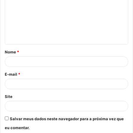
m
e
n
t
á
Nome
*
r
i
o
E-mail
*
*
Site
Salvar meus dados neste navegador para a próxima vez que
eu comentar.