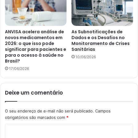
ANVISA acelera análise de
As Subnotificações de
novos medicamentos em
Dados e os Desafios no
2026: o que isso pode
Monitoramento de Crises
significar para pacientes e
Sanitárias
para o acesso à saúde no
10/06/2026
Brasil?
17/06/2026
Deixe um comentário
O seu endereço de e-mail não será publicado.
Campos
obrigatórios são marcados com
*
C
o