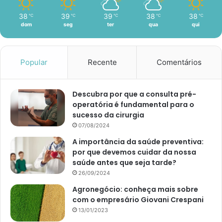
38
39
39
38
38
℃
℃
℃
℃
℃
dom
seg
ter
qua
qui
Popular
Recente
Comentários
Descubra por que a consulta pré-
operatória é fundamental para o
sucesso da cirurgia
07/08/2024
A importância da saúde preventiva:
por que devemos cuidar da nossa
saúde antes que seja tarde?
26/09/2024
Agronegócio: conheça mais sobre
com o empresário Giovani Crespani
13/01/2023