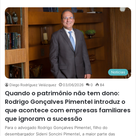
Noticias
Diego Rodríguez Velázquez
03/06/2026
0
84
Quando o patrimônio não tem dono:
Rodrigo Gonçalves Pimentel introduz o
que acontece com empresas familiares
que ignoram a sucessão
Para o advogado Rodrigo Gonçalves Pimentel, filho do
desembargador Sideni Soncini Pimentel, a maior parte das