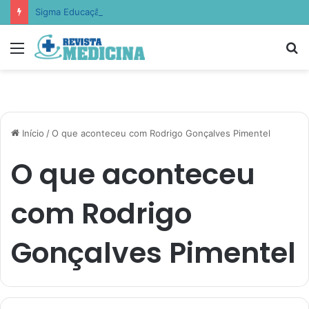
Sigma Educação aponta como escolas estão ensinando empatia, resiliência e autocontrole
Menu
P
p
Início
/
O que aconteceu com Rodrigo Gonçalves Pimentel
O que aconteceu
com Rodrigo
Gonçalves Pimentel