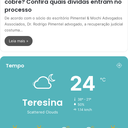
cobre? Confira quais dívidas entram no
processo
De acordo com o sócio do escritório Pimentel & Mochi Advogados
Associados, Dr. Rodrigo Pimentel advogado, a recuperação judicial
costuma…
Leia mais »
Tempo
24
℃
Teresina
38º - 21º
50%
1.14 km/h
Scattered Clouds